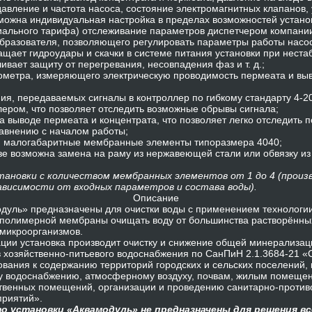
давление и частота насоса, состояние электромагнитных клапанов,
зможна индивидуальная настройка в пределах возможностей устано
иального тарифа) отслеживание параметров диспетчером компани
образователя, позволяющего регулировать параметры работы насос
ращает гидроудары и скачки в системе питания установки при нест
ивает защиту от перегревания, несовпадения фаз и т. д.;
тометра, измеряющего электрическую проводимость пермеата и вы
ния, передаваемых сигналы в контроллер по гибкому стандарту 4-2
ером, что позволяет отследить возможные обрывы сигнала;
а выводе пермеата и концентрата, что позволяет легко отследить 
равнению с началом работы;
ся малогабаритные мембранные элементы типоразмера 4040;
зе возможна замена на раму из нержавеющей стали или обвязку и
тановки с количеством мембранных элементов от 1 до 4 (прои
зависимости от входных параметров и состава воды).
Описание
дуль» предназначены для очистки воды с применением технологии
олимерной мембраны очищать воду от большинства растворённых 
 микроорганизмов.
ации установка производит очистку и снижение общей минерализа
 хозяйственно-питьевого водоснабжения по СанПиН 2.1.3684-21 «
вания к содержанию территорий городских и сельских поселений, 
му водоснабжению, атмосферному воздуху, почвам, жилым помещен
твенных помещений, организации и проведению санитарно-против
приятий».
о установки «Аквамодуль» не предназначены для решения вс