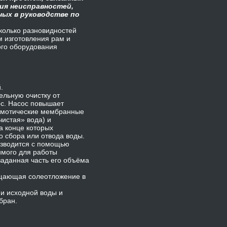
ия неисправностей,
ных в руководстве по
сколько разновидностей
 изготовления рам и
ого оборудования
.
ельную очистку от
ос. Насос повышает
осмотические мембранные
чистая» вода) и
а конце которых
 сбора или отвода воды.
изводится с помощью
имого для работы
заданная часть его объёма
ащающая солеотложение в
ии исходной воды и
бран.