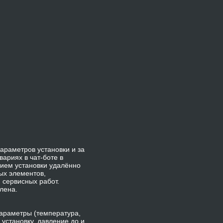
араметров установки и за
ариях в чат-боте в
нием установки удалённо
ых элементов,
 сервисных работ.
лена.
араметры (температура,
установку, давление до и