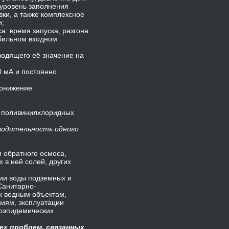
 уровень заполнения
вки, а также комплексное
и;
а: время запуска, разгона
абильном входном
водящего её значение на
0 мА и постоянно
понижение
з поливинилхлоридных
зводительность одного
 обратного осмоса,
в ней солей, других
ции воды подземных и
Санитарно-
к водным объектам,
иям, эксплуатации
оэпидемических
ех проблем, связанных