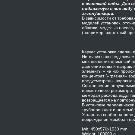
с очисткой воды. Для 
подаваемую в них воду
эксплуатации.
В зависимости от требова
моделей установок, отли
обвязки, моделью насоса
(например, частотный пре
Каркас установки сделан 
Источник воды подключает
механических примесей в
давление воды и направл
элементы – на них происх
концентрат («грязная» во
предусмотрены шаровые кр
Соотношение получаемых 
прямоточного ротаметра,
мембран расхода воды так
возвращается на повторну
В установке периодическ
трубопроводах и на мемб
Установка снабжена реле 
повреждения мембран при
lwh: 450x570x1530 mm
Weight: 100000 g