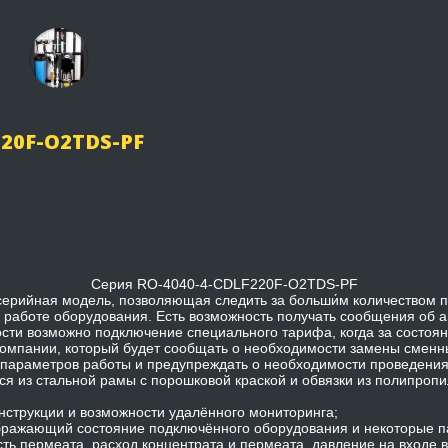
220F-O2TDS-PF
Серия RO-4040-4-CDLF220F-O2TDS-PF
ерийная модель, позволяющая следить за больши́м количеством п
работе оборудования. Есть возможность получать сообщения об ав
сти возможно подключение специального тарифа, когда за состоя
компании, который будет сообщать о необходимости замены сменн
 параметров работы и предупреждать о необходимости проведения
ся из стальной рамы с порошковой краской и обвязки из полипропи
онструкции и возможности удалённого мониторинга;
ображающий состояние подключённого оборудования и некоторые п
ть пермеата, расход концентрата и пермеата, давление на входе в 