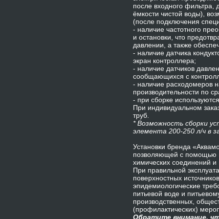
после входного фильтра, 
ёмкости чистой воды), во
(после подключения спец
- наличие частотного пре
и остановки, что предотв
давлении, а также обеспеч
- наличие датчика кондук
экран контроллера;
- наличие датчиков давле
сообщающихся с контролл
- наличие расходомеров н
производительности по с
- при сборке используют
При индивидуальном зака
труб.
* Возможность сборки ус
элемента 200-250 л/ч в 
Установки бренда «Аквамо
позволяющей с помощью п
химических соединений и
При правильной эксплуат
поверхностных источников
эпидемиологические требо
питьевой воде и питьево
производственных, общес
(профилактических) меро
Обратите внимание, чт