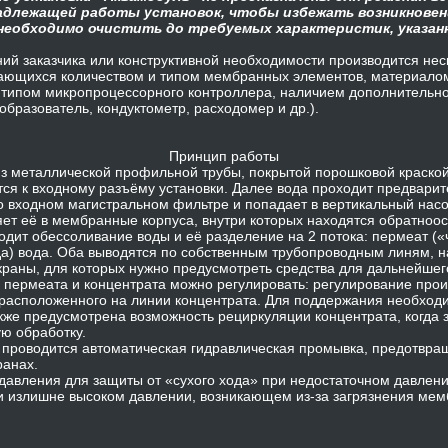
надлежащей работы установок, чтобы избежать возникновен
 необходимо очистить до требуемых характеристик, указан
ний заказчика или конструктивной необходимости производится не
чающихся количеством и типом мембранных элементов, материалом
, типом микропроцессорного контроллера, наличием дополнительн
образователь, кондуктометр, расходомер и др.).
Принцип работы
из металлической профильной трубы, покрытой порошковой краской
ся к входному разъёму установки. Далее вода проходит предварит
о входном магистральном фильтре и попадает в вертикальный нас
яет её в мембранные корпуса, внутри которых находятся обратно
одит обессоливание воды и её разделение на 2 потока: пермеат («
да) вода. Оба выводятся по собственным трубопроводным линям, н
аны, для которых нужно предусмотреть средства для дальнейшего
пермеата и концентрата можно регулировать: регулирование про
 расположенного на линии концентрата. Для поддержания необход
же предусмотрена возможность рециркуляции концентрата, когда 
ю обработку.
и проводится автоматическая гидравлическая промывка, предотвр
ранах.
давления для защиты от «сухого хода» при недостаточном давлен
 излишне высоком давлении, возникающем из-за загрязнения мем